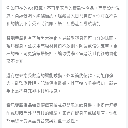
例如現在的
AR 眼鏡
，不再是笨重的實驗性產品，而是設計洗
鍊、色調低調、線條簡約，輕鬆融入日常穿搭。你可在不違
和的情況下享受即時資訊、語音互動甚至導航功能。
智能手錶
也有了時尚大進化。最新型號具備可自訂的錶面、
輕巧機身，並採用高級材質如不銹鋼、陶瓷或環保皮革。更
棒的是，可更換錶帶設計，讓你從辦公室過渡到晚餐約會也
毫不突兀。
還有愈來愈受歡迎的
智能戒指
，外型簡約優雅，功能卻強
大，能監測睡眠、記錄健康數據，甚至接收手機通知，戴在
手上毫不突兀卻極具科技感。
音訊穿戴產品
如骨傳導耳機或極簡風無線耳機，也提供舒適
配戴與時尚外型兼具的體驗。無論在健身房或咖啡店，你都
能無縫享受高品質音效與造型一致性。