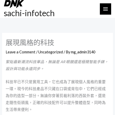
Skip
MAI
to
sachi-infotech
ME
content
展現風格的科技
Leave a Comment
/
Uncategorized
/ By
mg_admin3140
緊貼最新潮流科技單品，無論是 AR 眼鏡還是極簡智能手錶，
設計與功能永遠同步。
科技早已不只是實用工具，它也成為了展現個人風格的重要
一環。現今的科技產品不只藏在口袋或背包中，它們已經成
為你的造型一部分。無論你穿著剪裁利落的西裝外套，還是
走隨性街頭風，正確的科技配件可以提升整體造型，同時為
生活帶來便利。